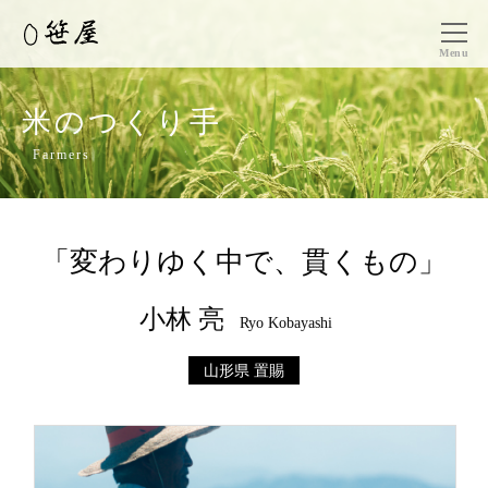
Menu
米のつくり手
Farmers
「変わりゆく中で、貫くもの」
小林 亮
Ryo Kobayashi
山形県 置賜