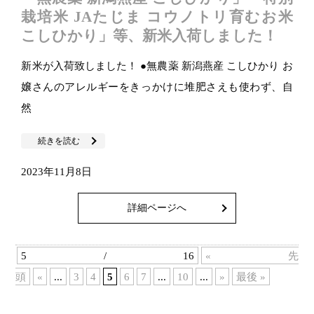
栽培米 JAたじま コウノトリ育むお米
こしひかり」等、新米入荷しました！
新米が入荷致しました！ ●無農薬 新潟燕産 こしひかり お
嬢さんのアレルギーをきっかけに堆肥さえも使わず、自
然
続きを読む
2023年11月8日
詳細ページへ
5 / 16
« 先
頭
«
...
3
4
5
6
7
...
10
...
»
最後 »